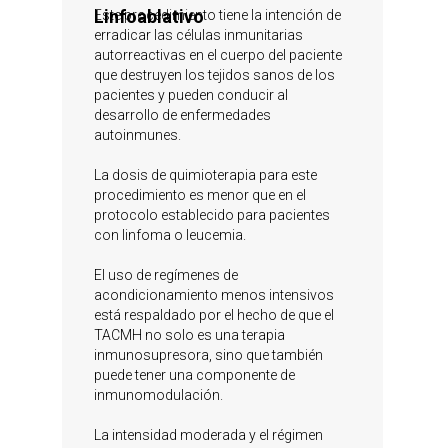
Linfoablativo
Este procedimiento tiene la intención de
erradicar las células inmunitarias
autorreactivas en el cuerpo del paciente
que destruyen los tejidos sanos de los
pacientes y pueden conducir al
desarrollo de enfermedades
autoinmunes.
La dosis de quimioterapia para este
procedimiento es menor que en el
protocolo establecido para pacientes
con linfoma o leucemia.
El uso de regímenes de
acondicionamiento menos intensivos
está respaldado por el hecho de que el
TACMH no solo es una terapia
inmunosupresora, sino que también
puede tener una componente de
inmunomodulación.
La intensidad moderada y el régimen