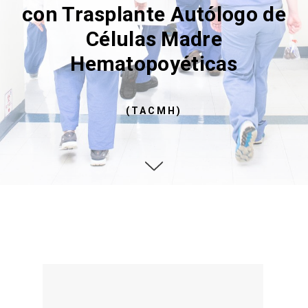
con Trasplante Autólogo de
Células Madre
Hematopoyéticas
(TACMH)